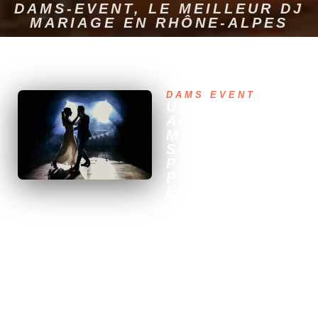
DAMS-EVENT, LE MEILLEUR DJ
MARIAGE EN RHÔNE-ALPES
DAMS EVENT
UNE
ANIMATION
MUSICALE
SUR MESURE
PAR UN DJ
PROFESSIONNE
EN RHÔNE-
ALPES
Vous recherchez un DJ
professionnel pour
l’animation musicale de votre
mariage en Rhône-Alpes ?
Dams Event est là pour
vous ! Avec plusieurs
années d’expérience et une