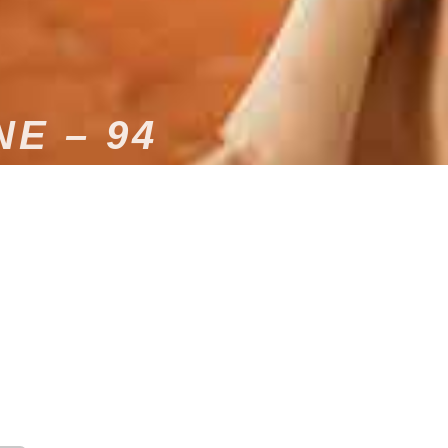
E – 94
INOUBLIABLE POUR
 votre vie, il est nécessaire d’immortaliser
 services d’un dj de mariage. Dams-Event vous
éateurs d’instants uniques, nous sommes en mesure
 à la hauteur de vos attentes. En tant qu’animateur,
pauler dans le déroulement de votre soirée. Nous
gner grâce à nos conseils et une animation qui