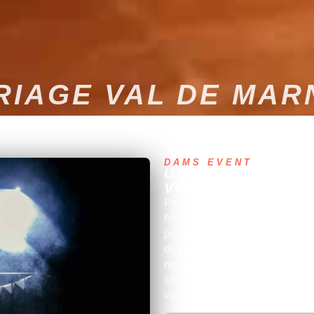
RIAGE VAL DE MARN
DAMS EVENT
UN ÉVÈNEMENT 
VOUS
Pour l’un des plus beaux jours de
l’événement en vous offrant les
propose un dj professionnel. Cr
de vous garantir une animation dj
notre objectif consiste à vous é
serons heureux de vous accompa
vous correspond.