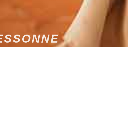
’ESSONNE
UR-MESURE POUR UN
chaque détail. Pour célébrer ce moment si particulier,
la prestation
et la qualité technique, du premier
Mariage dans les Yvelines
,
DJ Mariage dans