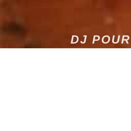
DJ POUR
DJ MARIAGE DANS 
Faire le choix d’un
dj mariage dans l’Essonne
, c’es
nous mobilisons notre
savoir-faire en animation mu
contact jusqu’à la dernière danse.
Découvrez aussi nos services de
DJ mariage dans 
l’Yonne
ou encore de
DJ mariage en Normandie
.