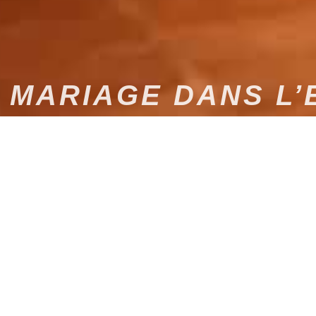
 MARIAGE DANS L
L’ESSONNE : UNE EXPÉRIENCE S
ÉVÉNEMENT UNIQUE
t confier l’ambiance de votre journée à des professionnels attentifs à 
sicale
et notre expérience, avec pour priorité la
personnalisation de 
l’Oise
,
DJ mariage à Grenoble
,
DJ de Mariage dans le Loiret
,
DJ 